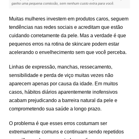
DE
ganho uma pequena comissão, sem nenhum custo extra para você.
SKINCARE
QUE
Muitas mulheres investem em produtos caros, seguem
PODEM
ESTAR
tendências nas redes sociais e acreditam que estão
ENVELHECENDO
cuidando corretamente da pele. Mas a verdade é que
SUA
PELE
pequenos erros na rotina de skincare podem estar
acelerando o envelhecimento sem que você perceba.
Linhas de expressão, manchas, ressecamento,
sensibilidade e perda de viço muitas vezes não
aparecem apenas por causa da idade. Em muitos
casos, hábitos diários aparentemente inofensivos
acabam prejudicando a barreira natural da pele e
comprometendo sua saúde a longo prazo.
O problema é que esses erros costumam ser
extremamente comuns e continuam sendo repetidos