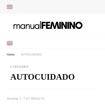
Manual Feminino
Dicas práticas de organização, autocuidado e finanças pessoais para ajudar
você a simplificar a rotina e viver com mais equilíbrio.
Home
AUTOCUIDADO
CATEGORY:
AUTOCUIDADO
Showing: 1 - 7 of 7 RESULTS