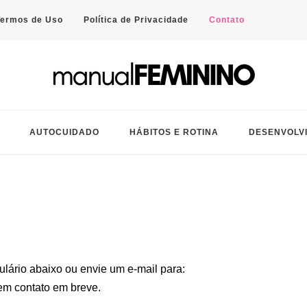
Termos de Uso
Política de Privacidade
Contato
a ajudar você a simplificar a rotina e viver com mais equilíbrio.
AUTOCUIDADO
HÁBITOS E ROTINA
DESENVOLV
ário abaixo ou envie um e-mail para:
m contato em breve.