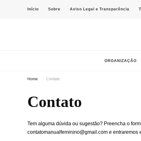
Início
Sobre
Aviso Legal e Transparência
Manual Feminino
Dicas práticas de organização, autocuidado e finanças pessoais par
ORGANIZAÇÃO
Home
Contato
Contato
Tem alguma dúvida ou sugestão? Preencha o formul
contatomanualfeminino@gmail.com e entraremos e