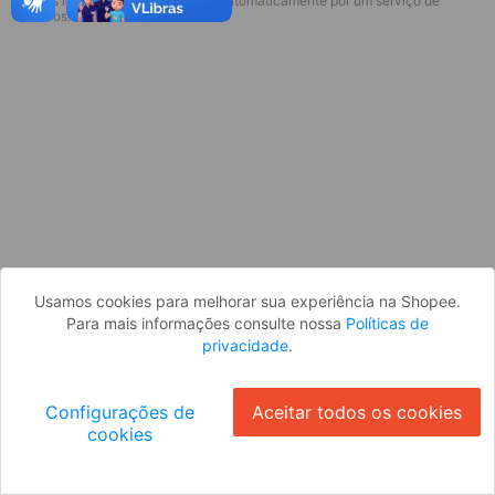
* Esses idiomas serão traduzidos automaticamente por um serviço de
Desculpe, algo deu errado. Faça login
terceiros.
e tente novamente, ou volte para a
página inicial.
Entrar
Voltar à Página Inicial
Usamos cookies para melhorar sua experiência na Shopee.
Para mais informações consulte nossa
Políticas de
privacidade
.
Configurações de
Aceitar todos os cookies
cookies
Ok
ID: 7286bb9c706-4588-4ae2-850b-e0956e40ef2d