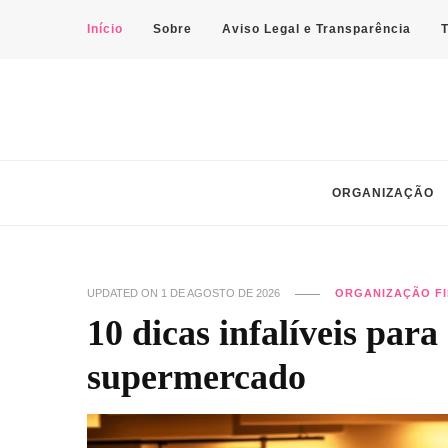
Início
Sobre
Aviso Legal e Transparência
Manual Feminino
Dicas práticas de organização, autocuidado e finanças pessoais par
ORGANIZAÇÃO
UPDATED ON
1 DE AGOSTO DE 2026
ORGANIZAÇÃO F
10 dicas infalíveis par
supermercado