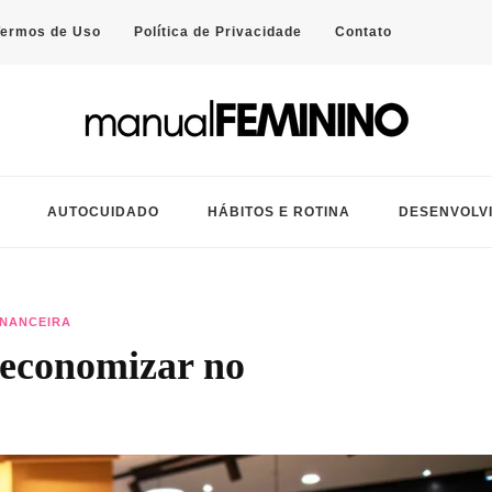
Termos de Uso
Política de Privacidade
Contato
a ajudar você a simplificar a rotina e viver com mais equilíbrio.
AUTOCUIDADO
HÁBITOS E ROTINA
DESENVOLV
INANCEIRA
a economizar no