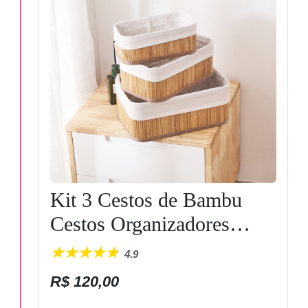
Kit 3 Cestos de Bambu
Cestos Organizadores
Multiuso Organizador para
4.9
Casa com Forr de Algodão
R$ 120,00