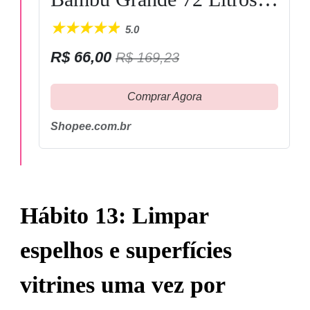
Com Tampa Alças
5.0
Dobrável Forrado
R$ 66,00
R$ 169,23
Organizador Banheiro
Lavanderia
Comprar Agora
Shopee.com.br
Hábito 13: Limpar
espelhos e superfícies
vitrines uma vez por