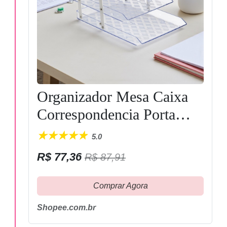
Organizador Mesa Caixa
Correspondencia Porta
Documentos Tripla Movel
5.0
Maxcril Empilhavel Waleu
R$ 77,36
R$ 87,91
Comprar Agora
Shopee.com.br