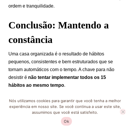
ordem e tranquilidade.
Conclusão: Mantendo a
constância
Uma casa organizada é o resultado de hábitos
pequenos, consistentes e bem estruturados que se
tornam automáticos com o tempo. A chave para não
desistir é
não tentar implementar todos os 15
hábitos ao mesmo tempo
.
Escolha três ou quatro que mais fazem sentido para a
Nós utilizamos cookies para garantir que você tenha a melhor
experiência em nosso site. Se você continua a usar este site,
sua rotina atual. Quando eles já fizerem parte do seu
assumimos que você está satisfeito.
dia de forma natural (como escovar os dentes),
Ok
adicione mais um ou dois gradualmente. Essa