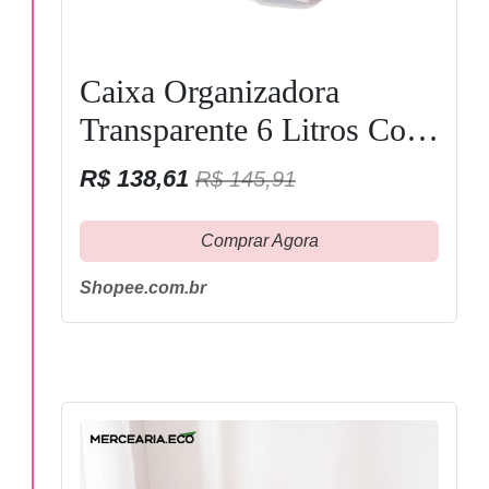
Caixa Organizadora
Transparente 6 Litros Com
Tampa E Trava
R$ 138,61
R$ 145,91
SANREMO
Comprar Agora
Shopee.com.br