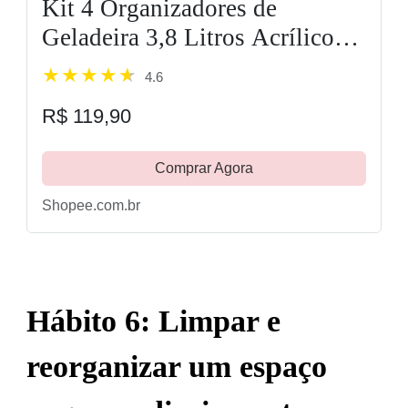
Kit 4 Organizadores de
Geladeira 3,8 Litros Acrílico
com Tampa e Cesto de
4.6
Drenagem
R$ 119,90
Comprar Agora
Shopee.com.br
Hábito 6: Limpar e
reorganizar um espaço