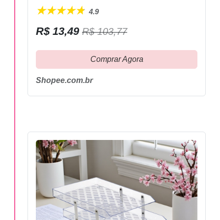
Divisórias E Pasta
4.9
Prancheta Tamanho A4
R$ 13,49
R$ 103,77
Escritório De Escolar
Comprar Agora
Shopee.com.br