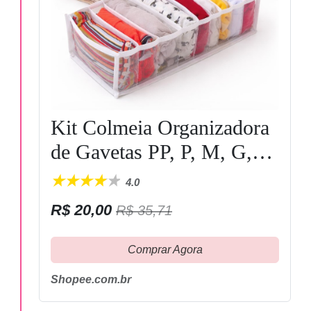
Kit Colmeia Organizadora
de Gavetas PP, P, M, G,
GG - Organizador de
4.0
Gavetas Guarda-Roupas
R$ 20,00
R$ 35,71
Organizador
Comprar Agora
Shopee.com.br