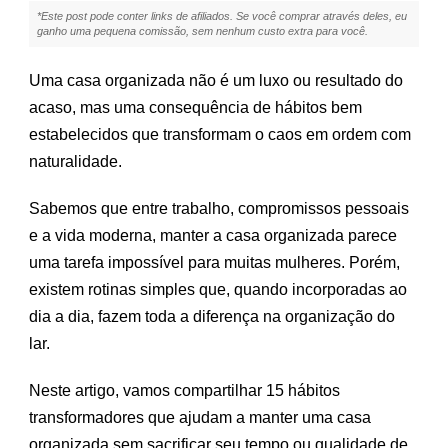
15
*Este post pode conter links de afiliados. Se você comprar através deles, eu
HÁBITOS
ganho uma pequena comissão, sem nenhum custo extra para você.
QUE
DEIXAM
Uma casa organizada não é um luxo ou resultado do
TUDO
EM
acaso, mas uma consequência de hábitos bem
ORDEM
estabelecidos que transformam o caos em ordem com
TODOS
OS
naturalidade.
DIAS
Sabemos que entre trabalho, compromissos pessoais
e a vida moderna, manter a casa organizada parece
uma tarefa impossível para muitas mulheres. Porém,
existem rotinas simples que, quando incorporadas ao
dia a dia, fazem toda a diferença na organização do
lar.
Neste artigo, vamos compartilhar 15 hábitos
transformadores que ajudam a manter uma casa
organizada sem sacrificar seu tempo ou qualidade de