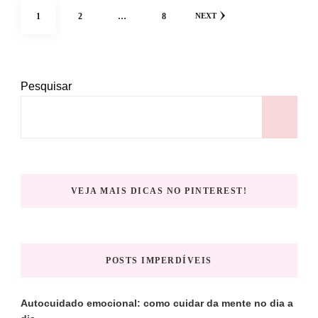
Paginação
PAGE
PAGE
PAGE
1
2
…
8
NEXT
de
posts
Pesquisar
P
VEJA MAIS DICAS NO PINTEREST!
POSTS IMPERDÍVEIS
Autocuidado emocional: como cuidar da mente no dia a